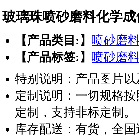
玻璃珠喷砂磨料化学成
【产品类目:】
喷砂磨
【产品标签:】
喷砂磨
特别说明：产品图片以
定制说明：一切规格按
定制，支持非标定制。
库存配送：有货，全国