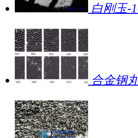
白刚玉-
合金钢