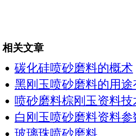
相关文章
碳化硅喷砂磨料的概术
黑刚玉喷砂磨料的用途
喷砂磨料棕刚玉资料技
白刚玉喷砂磨料资料参
玻璃珠喷砂磨料