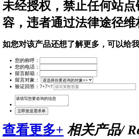
未经授权，禁止任何站点
容，违者通过法律途径维
如您对该产品还想了解更多，可以给
您的称呼：
您的电话：
留言邮箱：
留言对象：
验证回答：7+7=?
立即发送需求单
查看更多+
相关产品
/ R