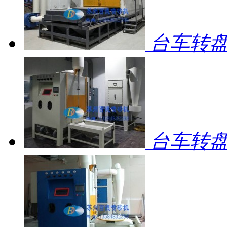
台车转盘
台车转盘