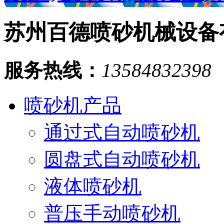
苏州百德喷砂机械设备
服务热线：
13584832398
喷砂机产品
通过式自动喷砂机
圆盘式自动喷砂机
液体喷砂机
普压手动喷砂机