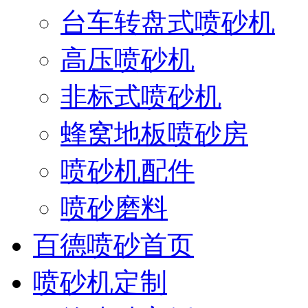
台车转盘式喷砂机
高压喷砂机
非标式喷砂机
蜂窝地板喷砂房
喷砂机配件
喷砂磨料
百德喷砂首页
喷砂机定制