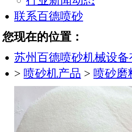
行业新闻动态
联系百德喷砂
您现在的位置：
苏州百德喷砂机械设备
>
喷砂机产品
>
喷砂磨