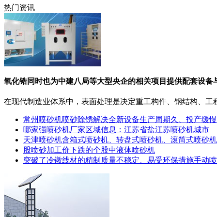
热门资讯
氧化锆同时也为中建八局等大型央企的相关项目提供配套设备
在现代制造业体系中，表面处理是决定重工构件、钢结构、工程机
常州喷砂机喷砂除锈解决全新设备生产周期久、投产缓慢
哪家强喷砂机厂家区域信息：江苏省盐江苏喷砂机城市
天津喷砂机含箱式喷砂机、转盘式喷砂机、滚筒式喷砂机
股喷砂加工价下跌的个股中液体喷砂机
突破了冷镦线材的精制质量不稳定、易受环保措施手动喷