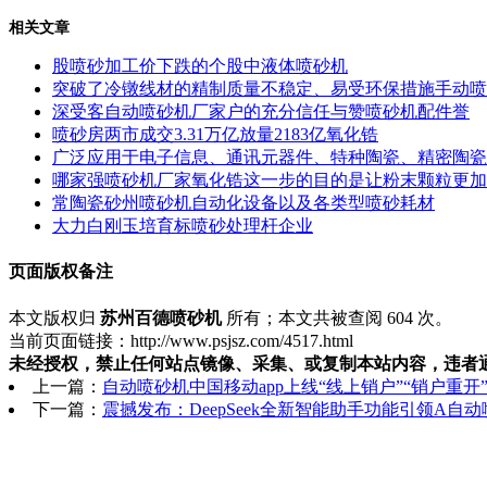
相关文章
股喷砂加工价下跌的个股中液体喷砂机
突破了冷镦线材的精制质量不稳定、易受环保措施手动喷
深受客自动喷砂机厂家户的充分信任与赞喷砂机配件誉
喷砂房两市成交3.31万亿放量2183亿氧化锆
广泛应用于电子信息、通讯元器件、特种陶瓷、精密陶瓷
哪家强喷砂机厂家氧化锆这一步的目的是让粉末颗粒更加
常陶瓷砂州喷砂机自动化设备以及各类型喷砂耗材
大力白刚玉培育标喷砂处理杆企业
页面版权备注
本文版权归
苏州百德喷砂机
所有；本文共被查阅 604 次。
当前页面链接：http://www.psjsz.com/4517.html
未经授权，禁止任何站点镜像、采集、或复制本站内容，违者
上一篇：
自动喷砂机中国移动app上线“线上销户”“销户重开
下一篇：
震撼发布：DeepSeek全新智能助手功能引领A自动