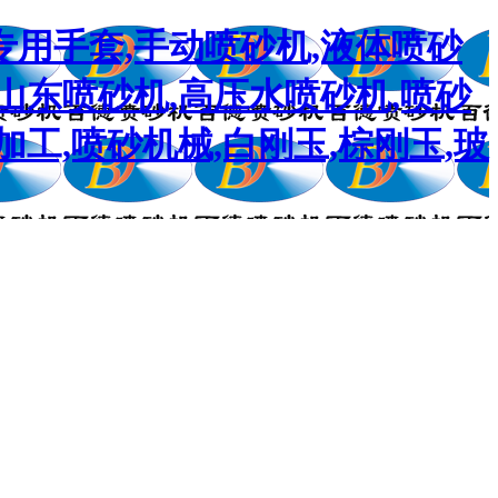
专用手套,手动喷砂机,液体喷砂
,山东喷砂机,高压水喷砂机,喷砂
加工,喷砂机械,白刚玉,棕刚玉,玻