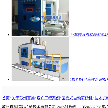
台车转盘自动喷砂机131
1818-8A台车转盘伺
首页
/
关于苏州百德
/
客户工程案例
/
圆盘式自动喷砂机
/
技术资
苏州百德喷砂机械设备有限公司
24小时热线：13584832398
座机：