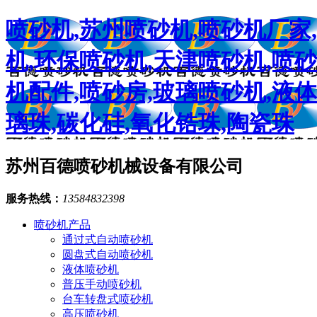
喷砂机,苏州喷砂机,喷砂机厂家
机,环保喷砂机,天津喷砂机,喷
机配件,喷砂房,玻璃喷砂机,液体
璃珠,碳化硅,氧化锆珠,陶瓷珠
苏州百德喷砂机械设备有限公司
服务热线：
13584832398
喷砂机产品
通过式自动喷砂机
圆盘式自动喷砂机
液体喷砂机
普压手动喷砂机
台车转盘式喷砂机
高压喷砂机