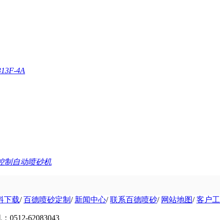
3F-4A
服控制自动喷砂机
料下载
/
百德喷砂定制
/
新闻中心
/
联系百德喷砂
/
网站地图
/
客户工
0512-62083043