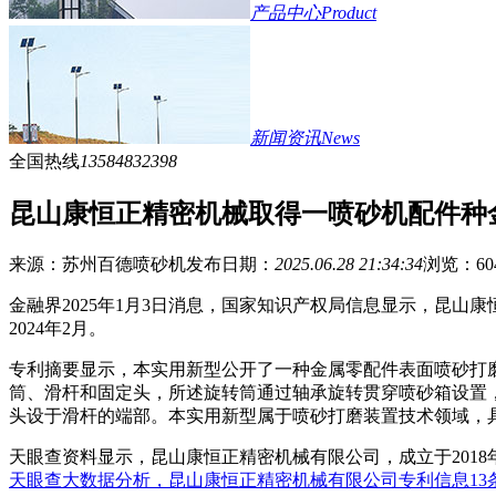
产品中心
Product
新闻资讯
News
全国热线
13584832398
昆山康恒正精密机械取得一喷砂机配件种
来源：苏州百德喷砂机
发布日期：
2025.06.28 21:34:34
浏览：
60
金融界2025年1月3日消息，国家知识产权局信息显示，昆山康恒
2024年2月。
专利摘要显示，本实用新型公开了一种金属零配件表面喷砂打
筒、滑杆和固定头，所述旋转筒通过轴承旋转贯穿喷砂箱设置
头设于滑杆的端部。本实用新型属于喷砂打磨装置技术领域，
天眼查资料显示，昆山康恒正精密机械有限公司，成立于201
天眼查大数据分析，昆山康恒正精密机械有限公司专利信息13