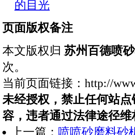
的目光
页面版权备注
本文版权归
苏州百德喷砂
次。
当前页面链接：http://www.ps
未经授权，禁止任何站点
容，违者通过法律途径维
上一篇：
喷喷砂磨料砂