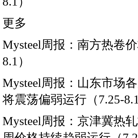
8.1）
更多
Mysteel周报：南方热卷价格
8.1）
Mysteel周报：山东市
将震荡偏弱运行（7.25-8.
Mysteel周报：京津冀
周价格持续趋弱运行（7.25