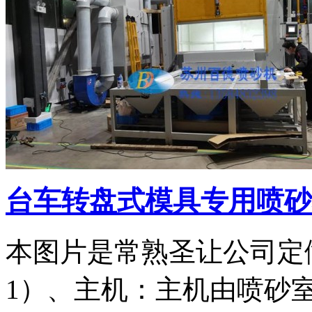
台车转盘式模具专用喷砂机3
本图片是常熟圣让公司定
1）、主机：主机由喷砂