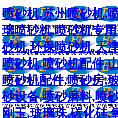
喷砂机,苏州喷砂机,
璃喷砂机,喷砂机专用
砂机,环保喷砂机,天
喷砂机,喷砂机配件,
喷砂机配件,喷砂房,
砂设备,喷砂磨料,喷砂
刚玉,玻璃珠,碳化硅,