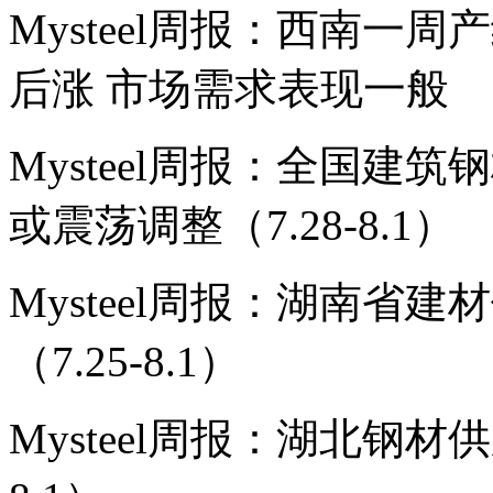
Mysteel周报：西南一
后涨 市场需求表现一般
Mysteel周报：全国建
或震荡调整（7.28-8.1）
Mysteel周报：湖南省
（7.25-8.1）
Mysteel周报：湖北钢材