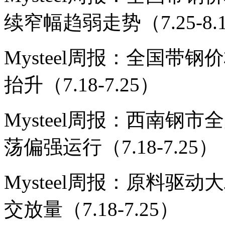
续窄幅趋弱走势（7.25-8.
Mysteel周报：全国带
抬升（7.18-7.25）
Mysteel周报：西南钢
荡偏强运行（7.18-7.25）
Mysteel周报：原料驱
交放量（7.18-7.25）