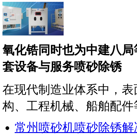
氧化锆同时也为中建八局
套设备与服务喷砂除锈
在现代制造业体系中，表
构、工程机械、船舶配件等
常州喷砂机喷砂除锈解