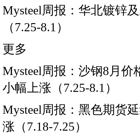
Mysteel周报：华北镀
（7.25-8.1）
更多
Mysteel周报：沙钢8
小幅上涨（7.25-8.1）
Mysteel周报：黑色期
涨（7.18-7.25）