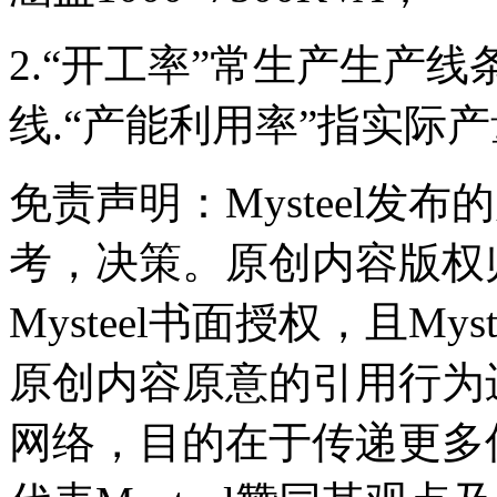
2.“开工率”常生产生产
线.“产能利用率”指实际
免责声明：Mysteel发
考，决策。原创内容版权归M
Mysteel书面授权，且M
原创内容原意的引用行为
网络，目的在于传递更多