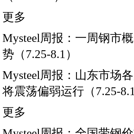
更多
Mysteel周报：一周钢
势（7.25-8.1）
Mysteel周报：山东市
将震荡偏弱运行（7.25-8.
更多
Mysteel周报：全国带