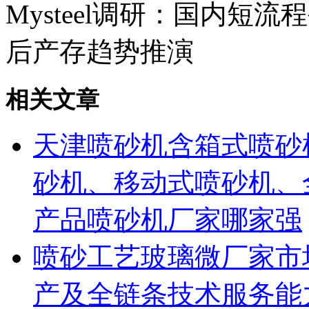
Mysteel调研：国内短
后产存趋势推演
相关文章
天津喷砂机含箱式喷砂
砂机、移动式喷砂机、
产品喷砂机厂家哪家强
喷砂工艺玻璃微厂家市
产及全链条技术服务能