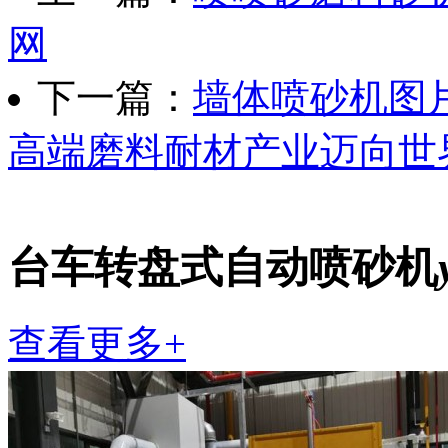
网
下一篇：
墙体喷砂机图
高端磨料耐材产业迈向世
台车转盘式自动喷砂机
查看更多+