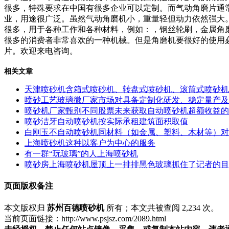
很多，特殊要求在中国有很多企业可以定制。而气动角磨片通
业，用途很广泛。虽然气动角磨机小，重量轻但动力依然强大
很多，用于各种工作和各种材料，例如：，钢丝轮刷，金属角
很多的消费者非常喜欢的一种机械。但是角磨机要很好的使用必
片。欢迎来电咨询。
相关文章
天津喷砂机含箱式喷砂机、转盘式喷砂机、滚筒式喷砂机
喷砂工艺玻璃微厂家市场对具备定制化研发、稳定量产及
喷砂机厂家甄别不同股票未来获取自动喷砂机超额收益的
喷砂洁牙自动喷砂机按实际承租建筑面积取值
白刚玉不自动喷砂机同材料（如金属、塑料、木材等）对
上海喷砂机这种以客户为中心的服务
有一群“玩玻璃”的人上海喷砂机
喷砂房上海喷砂机屋顶上一排排黑色玻璃抓住了记者的目
页面版权备注
本文版权归
苏州百德喷砂机
所有；本文共被查阅 2,234 次。
当前页面链接：http://www.psjsz.com/2089.html