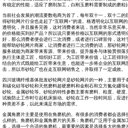
有稳定的性能，适应了磨削加工，白刚玉磨料需要制成的磨粒
当前社会发展的潮流要数电商为首了，每年双十一，双十二的
得砂轮网片行业也走起了“互联网+”的道。格透明化以互联网
透明化，并且服务完善，这对消费者来说，当然非常乐意买单
的价格能买到好产品？所以说只要将价格以互联网的形式透明
好，那么消费者便会进行二次消费，或者进行口碑宣传，这对
能帮助砂轮网片商家，让消费者进行二次消费的话，那砂轮网
服务就能为商家带来客源、带来价值。提升服务与体验贯彻落
执行主体是工匠，组织好工匠，为工匠带来价值，让工匠得到
结合的方式既能给工匠带来生意，也能进一步将企业的互联网思
击，所以市砂轮厂也在走互联网销售之，并取得了一定成效。
四川玻璃纤维基体批发砂轮网片是砂轮网片的一种，主要用于
和碳化硅等砂轮和天然磨料超硬磨料和金刚石和立方氮化硼等
砂轮、金属砂轮等。砂轮的特性参数主要有磨料、粒度、硬度
试验防止工作时引起机床振动。砂轮在工作一段时间后，应进
种类差不多，以此来满足市场的需求。
金属角磨片主要是使用在角磨机的。有很多的消费者都会选择
么样的。角磨机和金属角磨片的关系：角磨机广泛用于金属加
多，选择一个合适的角磨机，最重要的因素是选择多大的角磨