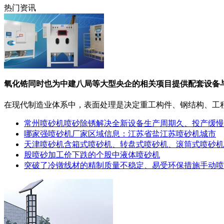
热门资讯
氧化锆同时也为中建八局等大型央企的相关项目提供配套设备
在现代制造业体系中，表面处理是决定重工构件、钢结构、工程机
常州喷砂机喷砂除锈解决全新设备生产周期久、投产缓慢
哪家强喷砂机厂家区域信息：江苏省盐江苏喷砂机城市
天津喷砂机含箱式喷砂机、转盘式喷砂机、滚筒式喷砂机
股喷砂加工价下跌的个股中液体喷砂机
突破了冷镦线材的精制质量不稳定、易受环保措施手动喷