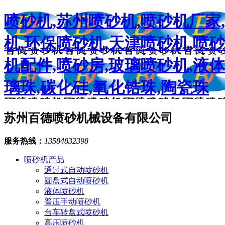
喷砂机,苏州喷砂机,喷砂机厂家
机,环保喷砂机,天津喷砂机,喷
机配件,喷砂房,玻璃喷砂机,液体
璃珠,碳化硅,氧化锆珠,陶瓷珠
苏州百德喷砂机械设备有限公司
服务热线：
13584832398
喷砂机产品
通过式自动喷砂机
圆盘式自动喷砂机
液体喷砂机
普压手动喷砂机
台车转盘式喷砂机
高压喷砂机