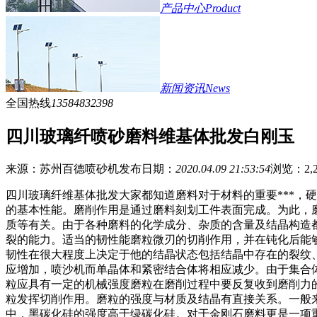
产品中心
Product
新闻资讯
News
全国热线
13584832398
四川玻璃纤喷砂磨料维基体批发白刚玉
来源：苏州百德喷砂机
发布日期：
2020.04.09 21:53:54
浏览：
2,
四川玻璃纤维基体批发大家都知道磨料对于材料的重要***，
的基本性能。磨削作用是通过磨料刻划工件表面完成。为此，
质等有关。由于各种磨料的化学成分、杂质的含量及结晶构造
裂的能力。适当的韧性能磨粒微刃的切削作用，并在钝化后能
韧性在很大程度上决定于他的结晶状态包括结晶中存在的裂纹
应增加，喷沙机而单晶体和紧密结合体将相应减少。由于集合
粒应具有一定的机械强度磨粒在磨削过程中要反复收到磨削力
粒发挥切削作用。磨粒的强度与材质及结晶有直接关系。一般
中，黑碳化硅的强度高于绿碳化硅。对于金刚石磨料更是一项