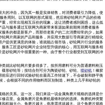
很大的冲击，因为其一般是实体销售，对消费者吸引力降低，使
且服务周到。以互联网的形式展现，然后将砂轮网片产品的价格
严重，经常出现相互压价的现象，这让消费者感到困惑，这么低
产品与服务通过互联网为商家带来客源如果前期将消费者服务
家服务的都是新客户，而那些老客户的二次消费却常的少，如果
砂轮网片商家的产品和服务，并应用大数据引导商家进行精细化
用户提供更满意的体验，谁就能占领市场，砂轮网片行业的服务
、服务工匠是砂轮网片企业转型升级的核心，用互联网与服务相
网片是砂轮网片中很重要的一种。由于整个行业都受到互联网的冲
种类就比砂轮网片要多得多了。按所用磨料可分为普通磨料刚玉
、碟形砂轮等；按结合剂可分为陶瓷砂轮、砂轮、
喷砂机
！橡胶
用前应进行回转试验砂轮在最高工作转速下，不会破裂和静平衡
候，会根据不同的作用物料而区别制造，种类上几乎和砂轮的
规格的关系。这一次，我们来说一说金属角磨片规格的选择是什
车修店里。金属角磨片是角磨机最锋利的的选择。角磨机种类繁
速和机轴大小。角磨片越大，电率需求就越大。这个角磨片规格