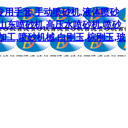
专用手套,手动喷砂机,液体喷砂
,山东喷砂机,高压水喷砂机,喷砂
加工,喷砂机械,白刚玉,棕刚玉,玻