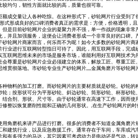
比较均匀，韧性方面就比较的高，质量也很可靠。
巨额成交量让人各种吃惊。在这种形式下，砂轮网片行业受到了
的形式形成良好的口碑消费者真正的需求是：方便，价格透明，
。但是目前砂轮网片企业的凝聚力并不强，单一作战的现象非常
化，并且加强服务，这便会让消费者形成一个非常良好的口碑。
于砂轮网片商家而言，何乐而不为呢！如今大多数的砂轮网片商
片行业进行互联网转型指日可待了。因此，用互联网手段，完成
实互联网思维未来的市场是服务市场，谁能利用好互联网技术为
社会尊重是砂轮网片企业必须建立的体系，解放工匠、尊重工匠
维贯彻落地。市砂轮专业生产砂轮网片,,,,金属角磨片等砂轮
各种物料的加工打磨。而砂轮网片的主要材质就是砂轮。砂轮的
砂轮；按形状可分为平形砂轮、斜边砂轮、筒形砂轮、杯形砂轮
、结合剂、形状、尺寸等。由于砂轮通常在高速下工作，因而使
行修整以恢复磨削性能和正确的几何形状。,在生产砂轮网片的时
使用角磨机来讲产品进行打磨。很多的消费者不知道金属角磨片
工和建筑行业，以及应急救援工作。通常存在于车间，车库或汽
片和有多强力的马达，其它因素可考虑动力是电动还是气动，转