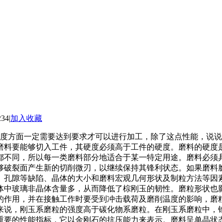
234
|
加入收藏
硬度方面一定需要达到要求才可以进行加工，除了这点性能，说
磨料要能够切入工件，其硬度必须高于工件的硬度。磨料的硬度
都不同，所以每一类磨料部分地适合于某一特定用途。磨料必须
够破裂面产生新的切削微刃，以继续保持其锋利状态。如果磨料
、孔隙等缺陷、晶体的大小和磨料宏观几何形状及制粒方法等因
体中玻璃非晶体含量多，从而降低了棕刚玉的韧性。磨粒形状也
的作用，并在接触工作时要受到冲击载荷及磨削温度的影响，磨
来说，刚玉系磨粒的强度高于碳化物系磨粒。在刚玉系磨粒中，
重要的性能指标，它以金刚石的抗压能力来表示。磨料呈单晶状