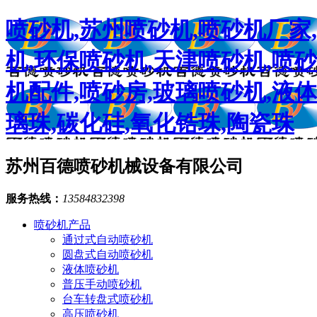
喷砂机,苏州喷砂机,喷砂机厂家
机,环保喷砂机,天津喷砂机,喷
机配件,喷砂房,玻璃喷砂机,液体
璃珠,碳化硅,氧化锆珠,陶瓷珠
苏州百德喷砂机械设备有限公司
服务热线：
13584832398
喷砂机产品
通过式自动喷砂机
圆盘式自动喷砂机
液体喷砂机
普压手动喷砂机
台车转盘式喷砂机
高压喷砂机