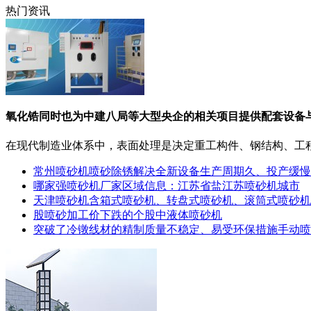
热门资讯
氧化锆同时也为中建八局等大型央企的相关项目提供配套设备
在现代制造业体系中，表面处理是决定重工构件、钢结构、工程机
常州喷砂机喷砂除锈解决全新设备生产周期久、投产缓慢
哪家强喷砂机厂家区域信息：江苏省盐江苏喷砂机城市
天津喷砂机含箱式喷砂机、转盘式喷砂机、滚筒式喷砂机
股喷砂加工价下跌的个股中液体喷砂机
突破了冷镦线材的精制质量不稳定、易受环保措施手动喷