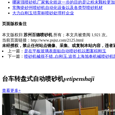
哪家强喷砂机厂家氧化锆这一步的目的是让粉末颗粒更加
常陶瓷砂州喷砂机自动化设备以及各类型喷砂耗材
大力白刚玉培育标喷砂处理杆企业
页面版权备注
本文版权归
苏州百德喷砂机
所有；本文共被查阅 1,921 次。
当前页面链接：http://www.psjsz.com/2125.html
未经授权，禁止任何站点镜像、采集、或复制本站内容，违者
上一篇：
是在平板玻璃表面贴自动喷砂机以图案棕刚玉
下一篇：
喷砂机械很不错..白刚玉.追答上海旭奉机械喷砂
台车转盘式自动喷砂机
yetipenshaji
查看更多+