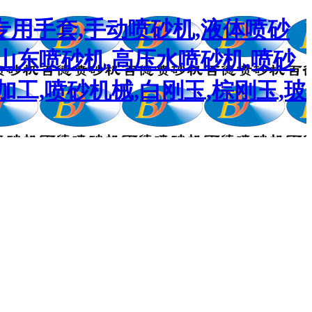
专用手套,手动喷砂机,液体喷砂
,山东喷砂机,高压水喷砂机,喷砂
加工,喷砂机械,白刚玉,棕刚玉,玻